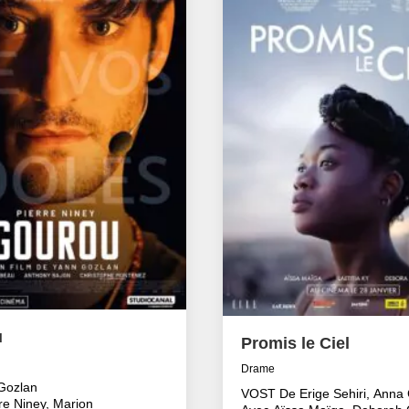
u
Promis le Ciel
Drame
Gozlan
VOST De Erige Sehiri, Anna 
re Niney, Marion