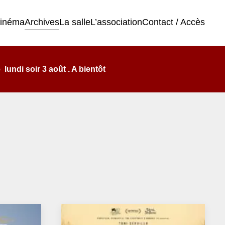
cinéma
Archives
La salle
L’association
Contact / Accès
undi soir 3 août . A bientôt