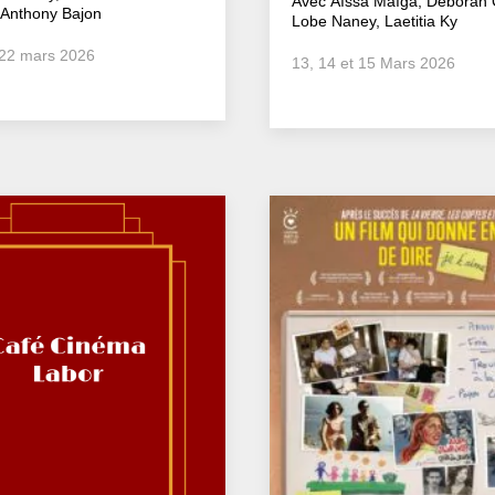
Avec Aïssa Maïga, Deborah C
 Anthony Bajon
Lobe Naney, Laetitia Ky
 22 mars 2026
13, 14 et 15 Mars 2026