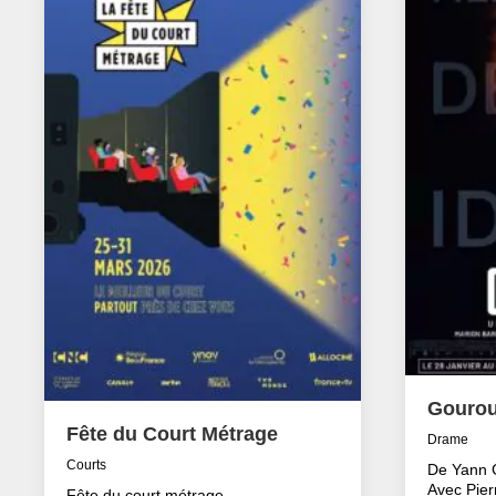
Gouro
Fête du Court Métrage
Drame
Courts
De Yann 
Avec Pier
Fête du court métrage