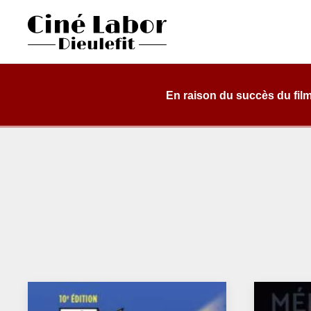
Skip
to
content
Cinéma Labor
salle de cinéma, classée art et essai, dans une structure d
Dieulefit
En raison du succès du film