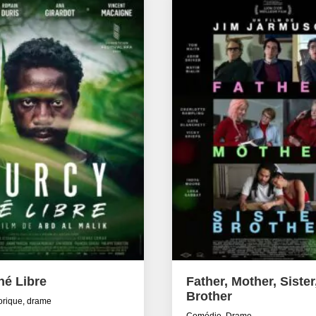
né Libre
Father, Mother, Sister
Brother
torique, drame