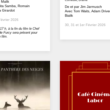
Comédie, Drame
 Malik
ita Samba, Romain
De et par Jim Jarmusch
a Girardot
Avec Tom Waits, Adam Drive
Bialik
 Février 2026
30, 31 et 1er Février 2026
7 h, à la fin du film le Chef
de Furcy sera présent pour
 film.