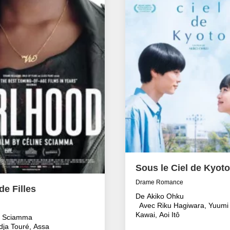
Sous le Ciel de Kyoto
Drame Romance
e Filles
De Akiko Ohku
Avec Riku Hagiwara, Yuumi
Kawai, Aoi Itô
e Sciamma
dja Touré, Assa