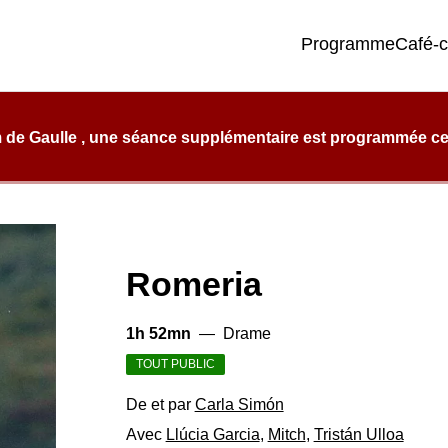
Programme
Café-
e qualité, de confort et d’éclectisme.
 de Gaulle , une séance supplémentaire est programmée ce l
Romeria
1h 52mn
—
Drame
TOUT PUBLIC
De et par
Carla Simón
Avec
Llúcia Garcia
,
Mitch
,
Tristán Ulloa