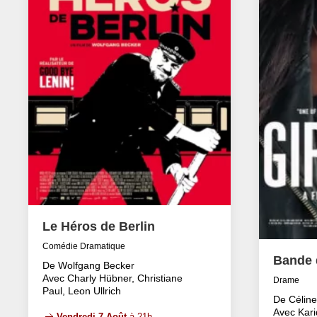
Le Héros de Berlin
Comédie Dramatique
Bande d
De Wolfgang Becker
Avec Charly Hübner, Christiane
Drame
Paul, Leon Ullrich
De Célin
Avec Kari
Vendredi 7 Août
à 21h