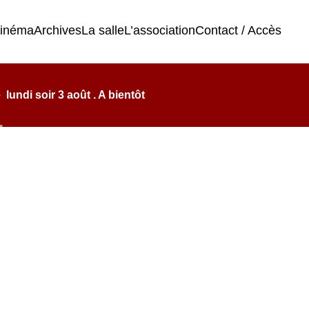
cinéma
Archives
La salle
L’association
Contact / Accès
undi soir 3 août . A bientôt