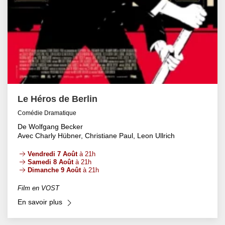
Le Héros de Berlin
Comédie Dramatique
De Wolfgang Becker
Avec Charly Hübner, Christiane Paul, Leon Ullrich
Vendredi 7 Août
à 21h
Samedi 8 Août
à 21h
Dimanche 9 Août
à 21h
Film en VOST
En savoir plus