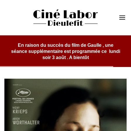
Skip
to
Cinéma Labor
content
Dieulefit
le mardi 
du labor »
de 19h . N