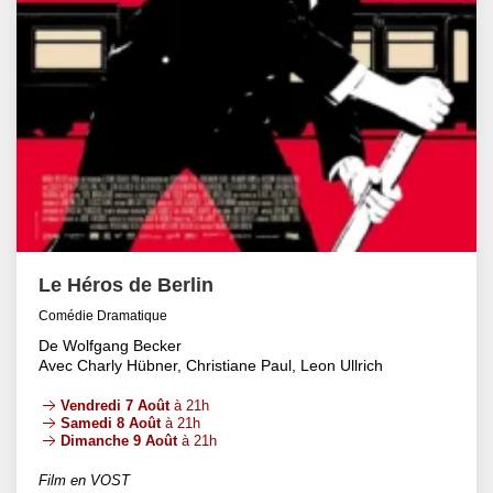
Le Héros de Berlin
Comédie Dramatique
De Wolfgang Becker
Avec Charly Hübner, Christiane Paul, Leon Ullrich
Vendredi 7 Août
à 21h
Samedi 8 Août
à 21h
Dimanche 9 Août
à 21h
Film en VOST