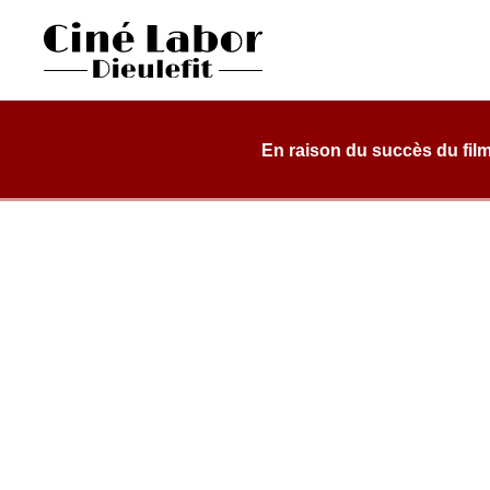
Skip
to
content
Cinéma Labor
salle de cinéma, classée art et essai, dans une structure d
Dieulefit
En raison du succès du film