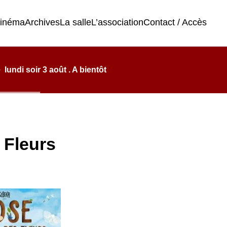
cinéma
Archives
La salle
L’association
Contact / Accès
undi soir 3 août . A bientôt
 Fleurs