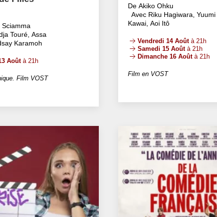
De Akiko Ohku
Avec Riku Hagiwara, Yuumi
Kawai, Aoi Itô
e Sciamma
dja Touré, Assa
Vendredi 14 Août
à 21h
ndsay Karamoh
Samedi 15 Août
à 21h
Dimanche 16 Août
à 21h
13 Août
à 21h
Film en VOST
ique. Film VOST