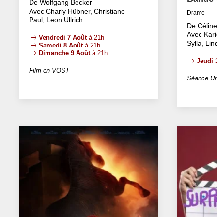
De Wolfgang Becker
Avec Charly Hübner, Christiane
Drame
Paul, Leon Ullrich
De Célin
Avec Kari
Vendredi 7 Août
à 21h
Sylla, Li
Samedi 8 Août
à 21h
Dimanche 9 Août
à 21h
Jeudi 
Film en VOST
Séance Un