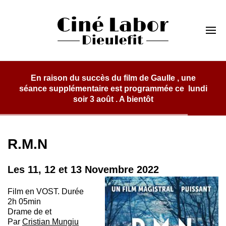
Skip
to
Cinéma Labor
content
Dieulefit
lm de Gaulle , une
programmée ce lundi
 bientôt
R.M.N
Les 11, 12 et 13 Novembre 2022
Film en VOST. Durée
2h 05min
Drame de et
Par
Cristian Mungiu