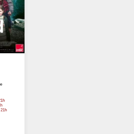
te
21h
1h
 21h