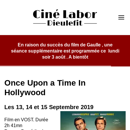
Skip
to
Cinéma Labor
content
Dieulefit
ès du film de Gaulle , une
ire est programmée ce lundi
août . A bientôt
Once Upon a Time In
Hollywood
Les 13, 14 et 15 Septembre 2019
Film en VOST. Durée
2h 41mn