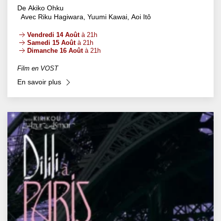
De Akiko Ohku
Avec Riku Hagiwara, Yuumi Kawai, Aoi Itô
Vendredi 14 Août
à 21h
Samedi 15 Août
à 21h
Dimanche 16 Août
à 21h
Film en VOST
En savoir plus