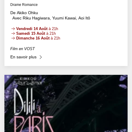
Drame Romance
De Akiko Ohku
Avec Riku Hagiwara, Yuumi Kawai, Aoi Itô
Vendredi 14 Août
à 21h
Samedi 15 Août
à 21h
Dimanche 16 Août
à 21h
Film en VOST
En savoir plus