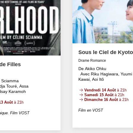
Sous le Ciel de Kyoto
Drame Romance
e Filles
De Akiko Ohku
Avec Riku Hagiwara, Yuumi
Kawai, Aoi Itô
e Sciamma
dja Touré, Assa
Vendredi 14 Août
à 21h
ndsay Karamoh
Samedi 15 Août
à 21h
Dimanche 16 Août
à 21h
13 Août
à 21h
Film en VOST
ique. Film VOST