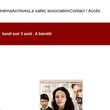
cinéma
Archives
La salle
L’association
Contact / Accès
undi soir 3 août . A bientôt