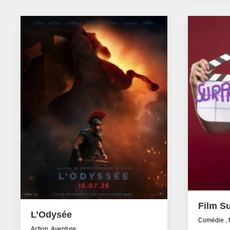
Film Su
L’Odysée
Comédie , 
Action, Aventure