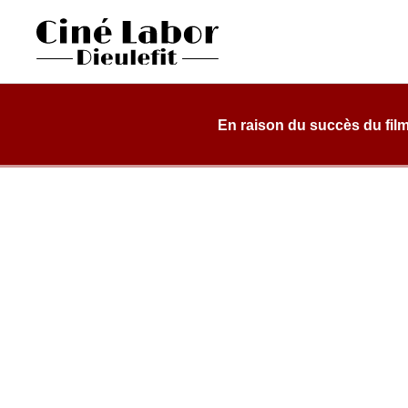
Skip
to
content
Cinéma Labor
salle de cinéma, classée art et essai, dans une structure d
Dieulefit
En raison du succès du film