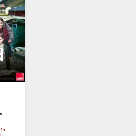
te
21h
1h