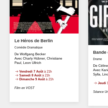
Le Héros de Berlin
Comédie Dramatique
Bande d
De Wolfgang Becker
Avec Charly Hübner, Christiane
Drame
Paul, Leon Ullrich
De Célin
Avec Kari
Vendredi 7 Août
à 21h
Sylla, Li
Samedi 8 Août
à 21h
Dimanche 9 Août
à 21h
Jeudi 
Film en VOST
Séance Un