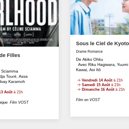
Sous le Ciel de Kyoto
Drame Romance
e Filles
De Akiko Ohku
Avec Riku Hagiwara, Yuumi
Kawai, Aoi Itô
e Sciamma
dja Touré, Assa
Vendredi 14 Août
à 21h
ndsay Karamoh
Samedi 15 Août
à 21h
Dimanche 16 Août
à 21h
13 Août
à 21h
Film en VOST
ique. Film VOST