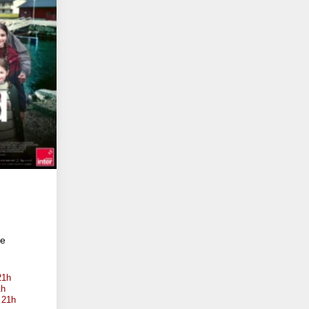
te
21h
1h
 21h