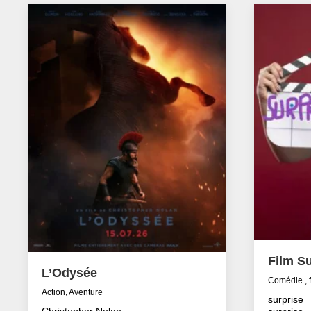
Film Su
L’Odysée
Comédie , 
Action, Aventure
surprise