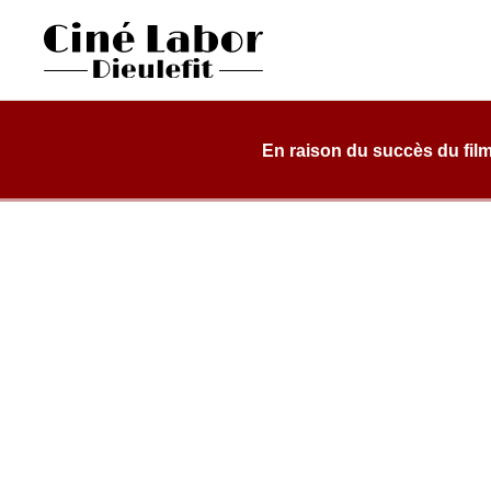
Skip
to
content
Cinéma Labor
salle de cinéma, classée art et essai, dans une structure d
Dieulefit
En raison du succès du film