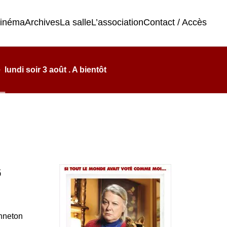
cinéma
Archives
La salle
L’association
Contact / Accès
undi soir 3 août . A bientôt
6
onneton