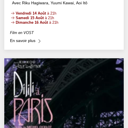
Avec Riku Hagiwara, Yuumi Kawai, Aoi Itô
Vendredi 14 Août
à 21h
Samedi 15 Août
à 21h
Dimanche 16 Août
à 21h
Film en VOST
En savoir plus