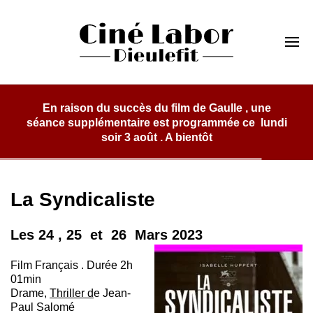
Skip
to
Cinéma Labor
content
Dieulefit
lm de Gaulle , une
programmée ce lundi
 bientôt
La Syndicaliste
Les 24 , 25 et 26 Mars 2023
Film Français . Durée 2h
01min
Drame,
Thriller d
e
Jean-
Paul Salomé