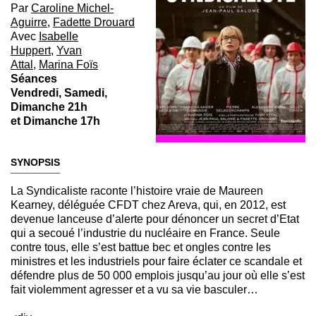
Par
Caroline Michel-
Aguirre
,
Fadette Drouard
Avec
Isabelle
Huppert
,
Yvan
Attal
,
Marina Foïs
Séances
Vendredi, Samedi,
Dimanche 21h
et Dimanche 17h
SYNOPSIS
La Syndicaliste raconte l’histoire vraie de Maureen
Kearney, déléguée CFDT chez Areva, qui, en 2012, est
devenue lanceuse d’alerte pour dénoncer un secret d’Etat
qui a secoué l’industrie du nucléaire en France. Seule
contre tous, elle s’est battue bec et ongles contre les
ministres et les industriels pour faire éclater ce scandale et
défendre plus de 50 000 emplois jusqu’au jour où elle s’est
fait violemment agresser et a vu sa vie basculer…