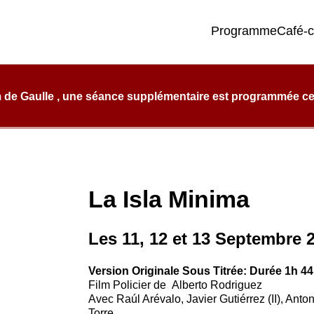
Programme
Café-
e qualité, de confort et d’éclectisme.
 de Gaulle , une séance supplémentaire est programmée ce l
La Isla Minima
Les 11, 12 et 13 Septembre 
Version Originale Sous Titrée: Durée 1h 4
Film Policier de Alberto Rodriguez
Avec Raúl Arévalo, Javier Gutiérrez (II), Anton
Torre