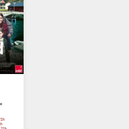
te
21h
1h
 21h