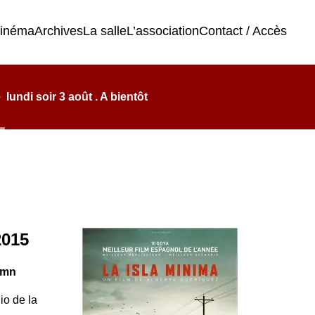
cinéma
Archives
La salle
L’association
Contact / Accès
undi soir 3 août . A bientôt
2015
4mn
io de la