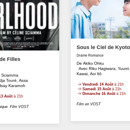
Sous le Ciel de Kyoto
Drame Romance
e Filles
De Akiko Ohku
Avec Riku Hagiwara, Yuumi
Kawai, Aoi Itô
e Sciamma
dja Touré, Assa
Vendredi 14 Août
à 21h
ndsay Karamoh
Samedi 15 Août
à 21h
Dimanche 16 Août
à 21h
13 Août
à 21h
Film en VOST
ique. Film VOST