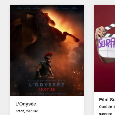
Film Su
L’Odysée
Comédie , 
Action, Aventure
surprise