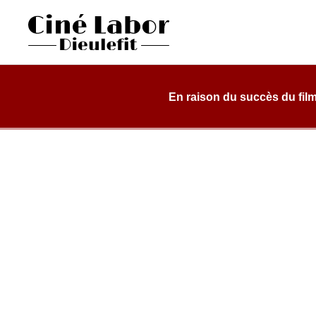
Skip
to
content
Cinéma Labor
salle de cinéma, classée art et essai, dans une structure d
Dieulefit
En raison du succès du film