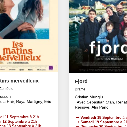
tins merveilleux
Fjord
Comédie
Drame
Besson
Cristian Mungiu
dia Hair, Raya Martigny, Eric
Avec Sebastian Stan, Rena
Reinsve, Alin Panc
di 11 Septembre
à 21h
Vendredi 18 Septembre
à 
i 12 Septembre
à 21h
Samedi 19 Septembre
à 2
che 13 Septembre
à 21h
Dimanche 20 Septembre
à