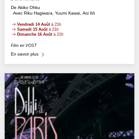
De Akiko Ohku
Avec Riku Hagiwara, Yuumi Kawai, Aoi Itô
Vendredi 14 Août
à 21h
Samedi 15 Août
à 21h
Dimanche 16 Août
à 21h
Film en VOST
En savoir plus