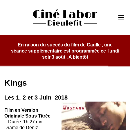
Skip
to
Cinéma Labor
content
Dieulefit
m de Gaulle , une
rogrammée ce lundi
ientôt
Kings
Les 1, 2 et 3 Juin 2018
Film en Version
Originale Sous Titrée
:
Durée 1h 27 mn
Drame d
e
Deniz