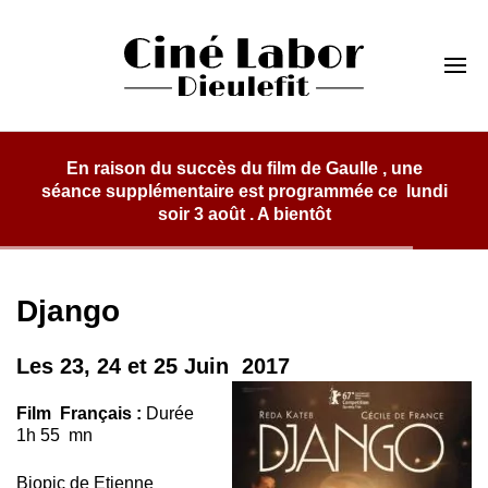
Skip
to
Cinéma Labor
content
Dieulefit
 , une
 ce lundi
Django
Les 23, 24 et 25 Juin 2017
Film Français :
Durée
1h 55 mn
Biopic de
Etienne