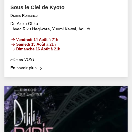
Sous le Ciel de Kyoto
Drame Romance
De Akiko Ohku
Avec Riku Hagiwara, Yuumi Kawai, Aoi Itô
Vendredi 14 Août
à 21h
Samedi 15 Août
à 21h
Dimanche 16 Août
à 21h
Film en VOST
En savoir plus