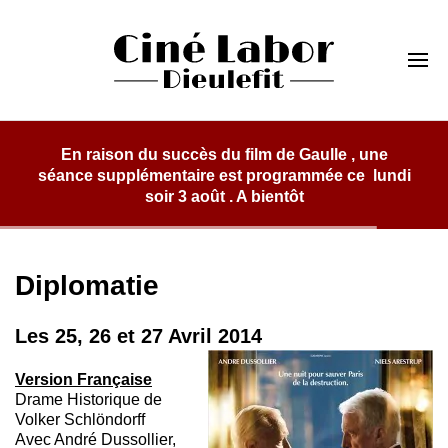
Skip
to
Cinéma Labor
content
Dieulefit
aulle , une
mmée ce lundi
Diplomatie
Les 25, 26 et 27 Avril 2014
Version Française
Drame Historique de
Volker Schlöndorff
Avec André Dussollier,