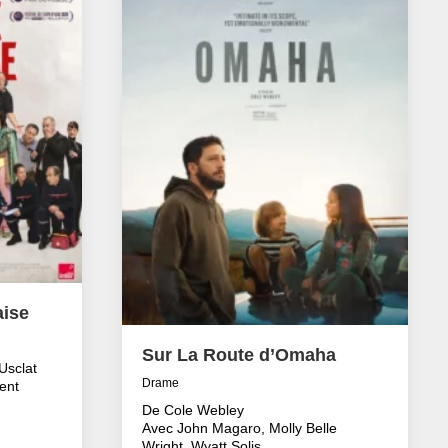
aise
Sur La Route d’Omaha
Usclat
Drame
ent
De Cole Webley
Avec John Magaro, Molly Belle
Wright, Wyatt Solis