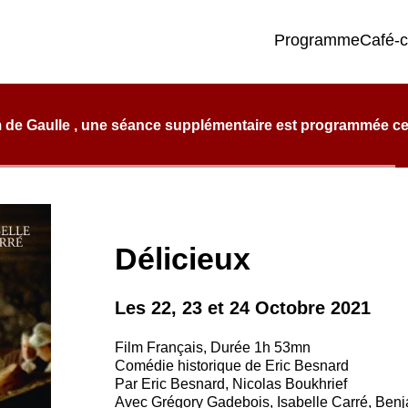
Programme
Café-
e qualité, de confort et d’éclectisme.
 de Gaulle , une séance supplémentaire est programmée ce l
Délicieux
Les 22, 23 et 24 Octobre 2021
Film Français, Durée 1h 53mn
Comédie historique de Eric Besnard
Par Eric Besnard, Nicolas Boukhrief
Avec Grégory Gadebois, Isabelle Carré, Ben