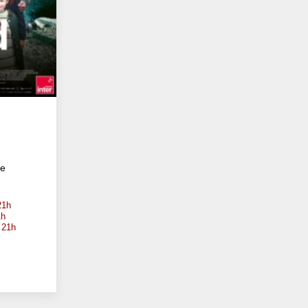
te
21h
1h
 21h