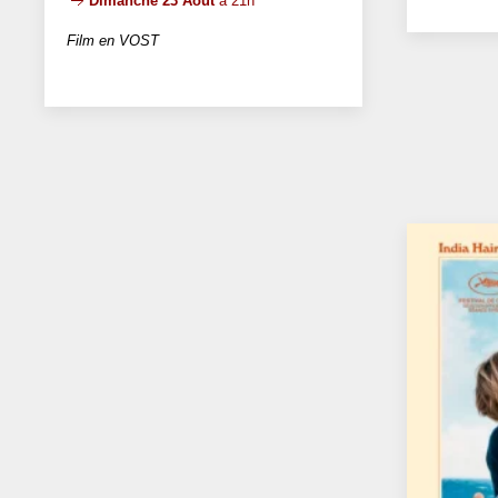
Dimanche 23 Août
à 21h
Film en VOST