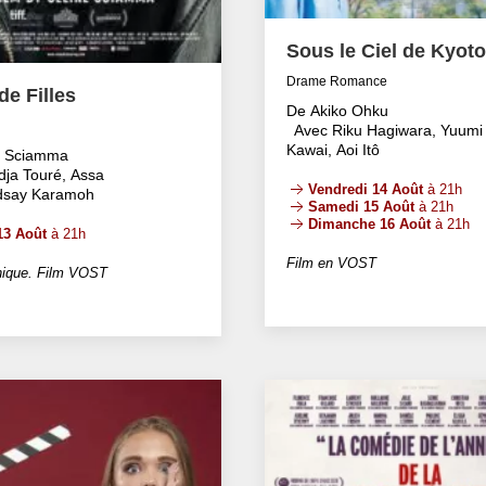
Sous le Ciel de Kyoto
Drame Romance
e Filles
De Akiko Ohku
Avec Riku Hagiwara, Yuumi
Kawai, Aoi Itô
e Sciamma
dja Touré, Assa
Vendredi 14 Août
à 21h
ndsay Karamoh
Samedi 15 Août
à 21h
Dimanche 16 Août
à 21h
13 Août
à 21h
Film en VOST
ique. Film VOST