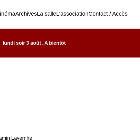
cinéma
Archives
La salle
L’association
Contact / Accès
undi soir 3 août . A bientôt
jamin Lavernhe