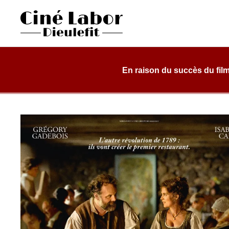
Skip
to
content
Cinéma Labor
salle de cinéma, classée art et essai, dans une structure d
Dieulefit
En raison du succès du film