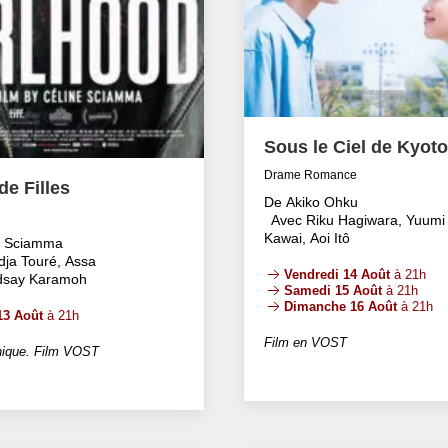
Sous le Ciel de Kyoto
Drame Romance
e Filles
De Akiko Ohku
Avec Riku Hagiwara, Yuumi
Kawai, Aoi Itô
e Sciamma
dja Touré, Assa
Vendredi 14 Août
à 21h
ndsay Karamoh
Samedi 15 Août
à 21h
Dimanche 16 Août
à 21h
13 Août
à 21h
Film en VOST
ique. Film VOST