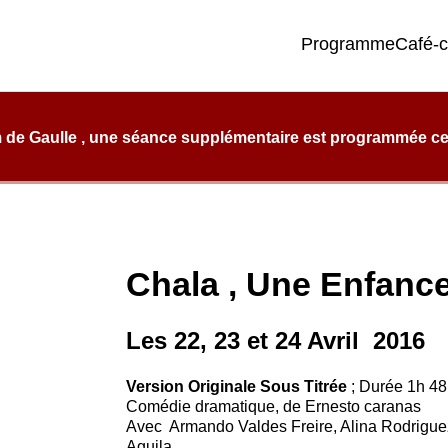
Programme
Café-
e qualité, de confort et d’éclectisme.
 de Gaulle , une séance supplémentaire est programmée ce l
Chala , Une Enfanc
Les 22, 23 et 24 Avril 2016
Version Originale Sous Titrée
; Durée 1h 4
Comédie dramatique, de Ernesto caranas
Avec Armando Valdes Freire, Alina Rodriguez
Aguila