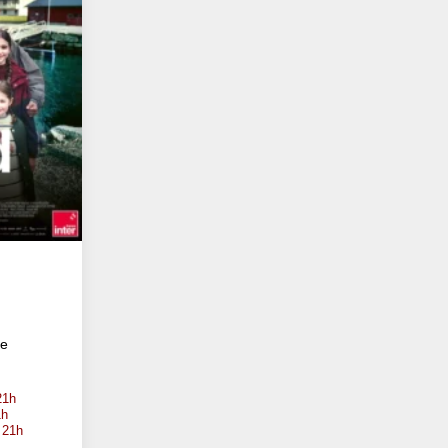
te
21h
1h
 21h