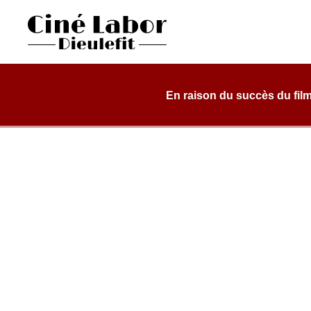
Skip
to
content
Cinéma Labor
salle de cinéma, classée art et essai, dans une structure d
Dieulefit
En raison du succès du film