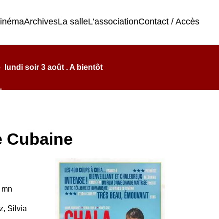
cinéma
Archives
La salle
L’association
Contact / Accès
undi soir 3 août . A bientôt
e Cubaine
8 mn
, Silvia