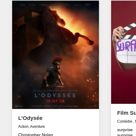
Film Su
L’Odysée
Comédie , 
Action, Aventure
surprise
Christopher Nolan
surprise