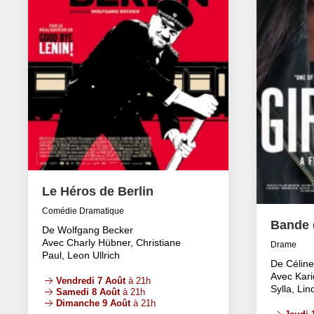
Le Héros de Berlin
Comédie Dramatique
Bande d
De Wolfgang Becker
Avec Charly Hübner, Christiane
Drame
Paul, Leon Ullrich
De Célin
Avec Kari
Vendredi 7 Août
à 21h
Sylla, Li
Samedi 8 Août
à 21h
Dimanche 9 Août
à 21h