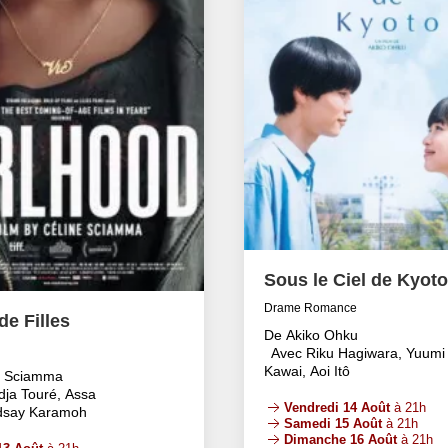
Sous le Ciel de Kyoto
Drame Romance
e Filles
De Akiko Ohku
Avec Riku Hagiwara, Yuumi
Kawai, Aoi Itô
e Sciamma
dja Touré, Assa
Vendredi 14 Août
à 21h
ndsay Karamoh
Samedi 15 Août
à 21h
Dimanche 16 Août
à 21h