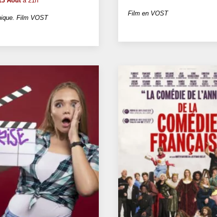
13 Août
à 21h
Film en VOST
ique. Film VOST