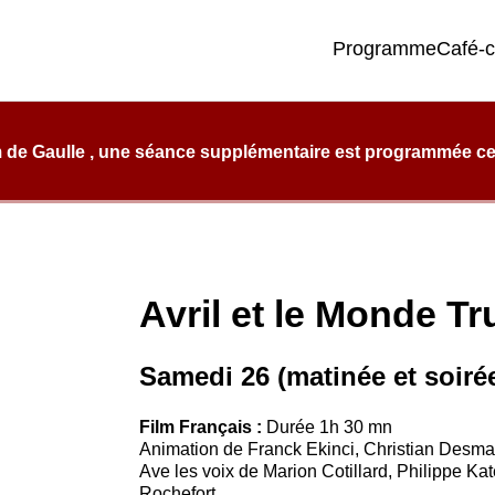
Programme
Café-
e qualité, de confort et d’éclectisme.
 de Gaulle , une séance supplémentaire est programmée ce l
Avril et le Monde T
Samedi 26 (matinée et soiré
Film Français :
Durée 1h 30 mn
Animation de Franck Ekinci, Christian Desma
Ave les voix de Marion Cotillard, Philippe Kat
Rochefort