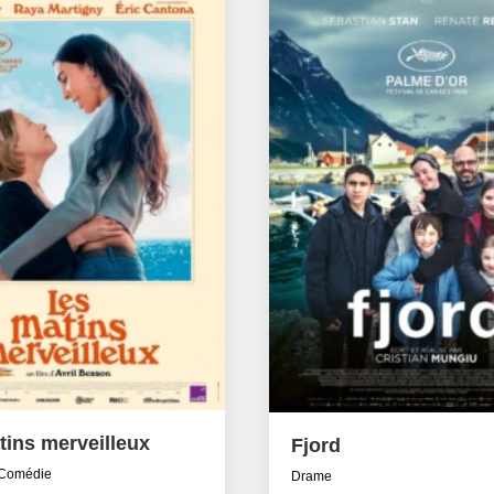
tins merveilleux
Fjord
Comédie
Drame