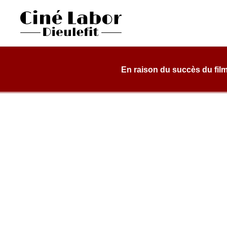
Skip
to
content
Cinéma Labor
salle de cinéma, classée art et essai, dans une structure d
Dieulefit
En raison du succès du film