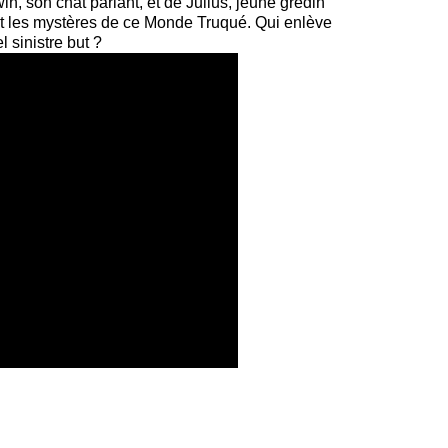
n, son chat parlant, et de Julius, jeune gredin
 et les mystères de ce Monde Truqué. Qui enlève
 sinistre but ?