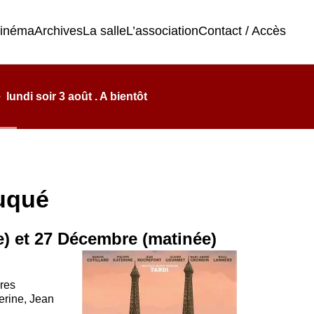
cinéma
Archives
La salle
L’association
Contact / Accès
undi soir 3 août . A bientôt
ruqué
e) et 27 Décembre (matinée)
res
erine, Jean