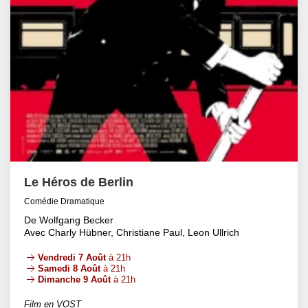
Le Héros de Berlin
Comédie Dramatique
De Wolfgang Becker
Avec Charly Hübner, Christiane Paul, Leon Ullrich
Vendredi 7 Août
à 21h
Samedi 8 Août
à 21h
Dimanche 9 Août
à 21h
Film en VOST