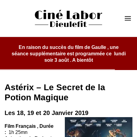
Skip
to
Cinéma Labor
content
Dieulefit
e Gaulle , une
rammée ce lundi
tôt
Astérix – Le Secret de la
Potion Magique
Les 18, 19 et 20 Janvier
2019
Film Français , Durée
:
1h 25mn