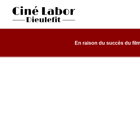
Skip
to
content
Cinéma Labor
salle de cinéma, classée art et essai, dans une structure d
Dieulefit
En raison du succès du film