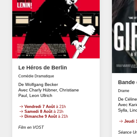
Le Héros de Berlin
Comédie Dramatique
Bande d
De Wolfgang Becker
Avec Charly Hübner, Christiane
Drame
Paul, Leon Ullrich
De Célin
Avec Kari
Vendredi 7 Août
à 21h
Sylla, Li
Samedi 8 Août
à 21h
Dimanche 9 Août
à 21h
Jeudi 
Film en VOST
Séance Un