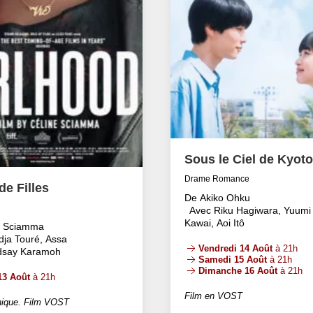
Sous le Ciel de Kyoto
Drame Romance
e Filles
De Akiko Ohku
Avec Riku Hagiwara, Yuumi
Kawai, Aoi Itô
e Sciamma
dja Touré, Assa
Vendredi 14 Août
à 21h
ndsay Karamoh
Samedi 15 Août
à 21h
Dimanche 16 Août
à 21h
13 Août
à 21h
Film en VOST
ique. Film VOST