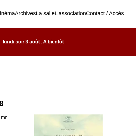
cinéma
Archives
La salle
L’association
Contact / Accès
undi soir 3 août . A bientôt
8
6 mn