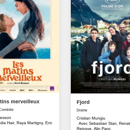
tins merveilleux
Fjord
Comédie
Drame
Besson
Cristian Mungiu
dia Hair, Raya Martigny, Eric
Avec Sebastian Stan, Rena
Reinsve, Alin Panc