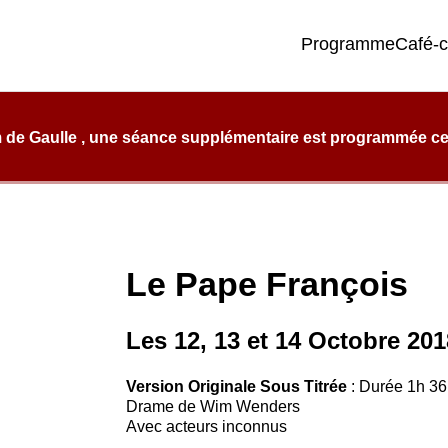
Programme
Café-
e qualité, de confort et d’éclectisme.
 de Gaulle , une séance supplémentaire est programmée ce l
Le Pape François
Les 12, 13 et 14 Octobre 201
Version Originale Sous Titrée
: Durée 1h 3
Drame de Wim Wenders
Avec acteurs inconnus